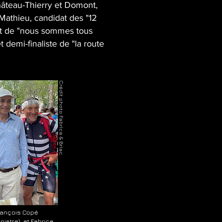
âteau-Thierry et Domont,
Mathieu, candidat des "12
nt de "nous sommes tous
t demi-finaliste de "la route
Crédit photo Fabrice & Briac.
rançois Copé
istre), et Fabrice.