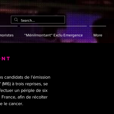
oristes
"Ménilmontant" Exclu Emergence
More
ONT
ns candidats de l'émission
 (M6) à trois reprises, se
ectuer un périple de six
 France, afin de récolter
e le cancer.