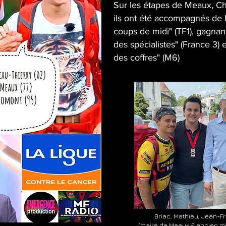
Sur les étapes de Meaux, Ch
ils ont été accompagnés de 
coups de midi" (TF1), gagna
des spécialistes" (France 3) e
des coffres" (M6)
Briac, Mathieu, Jean-F
(maire de Meaux & ancien min