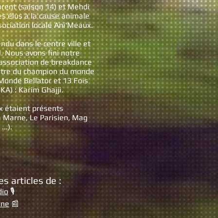
orent (saison 14) et Mehdi
les élus à la cause animale
sociation locale Ani'Meaux.
u dans le centre ville et
. Nous avons fini notre
'association de breakdance
ntre du champion du monde
Monde Bellator et 13 Fois
A) : Karim Ghajji.
x étaient présents
 Marne, Le Parisien, Mag
...).
s articles de :
io
🎙️
rne
📰