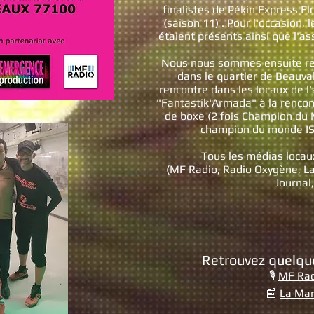
finalistes de Pékin Express Fl
(saison 11) . Pour l'occasion, 
étaient présents ainsi que l'as
Nous nous sommes ensuite rend
dans le quartier de Beauval
rencontre dans les locaux de l
"Fantastik'Armada" à la renco
de boxe (2 fois Champion du 
champion du monde ISK
Tous les médias locau
(MF Radio, Radio Oxygène, La
Journal, 
Retrouvez quelque
🎙️
MF Rad
📰
La Ma