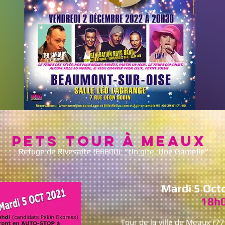
PETS TOUR à Meaux
Refuge de Rivesalte (66600) "Un gîte, Une Gamelle"
Mardi 5 Oct
18h
Tour de la ville de Meaux (7